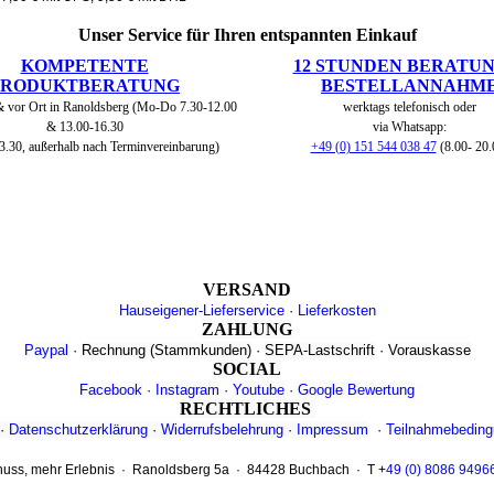
Unser Service für Ihren entspannten Einkauf
KOMPETENTE
12 STUNDEN BERATUN
PRODUKTBERATUNG
BESTELLANNAHM
& vor Ort in Ranoldsberg (Mo-Do 7.30-12.00
werktags telefonisch oder
& 13.00-16.30
via Whatsapp:
3.30, außerhalb nach Terminvereinbarung)
+49 (0) 151 544 038 47
(8.00- 20.
VERSAND
Hauseigener-Lieferservice
·
Lieferkosten
ZAHLUNG
Paypal
·
Rechnung
(Stammkunden)
·
SEPA-Lastschrift
·
Vorauskasse
SOCIAL
Facebook
·
Instagram
·
Youtube
·
Google Bewertung
RECHTLICHES
·
Datenschutzerklärung
·
Widerrufsbelehrung
·
Impressum
·
Teilnahmebeding
ss, mehr Erlebnis · Ranoldsberg 5a · 84428 Buchbach · T +
49 (0) 8086 9496