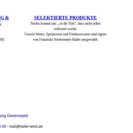
G &
SELEKTIERTE PRODUKTE
E
Nichts kommt uns „ in die Tüte“, dass nicht selbst
verkostet wurde.
Unsere Weine, Spirituosen und Feinkostwaren sind eigens
00)
von Franziska Niedermeier-Haller ausgewählt.
ung Gewinnspiel
6-00
· mail@haller-wein.de