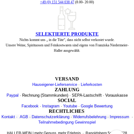
+49 (0) 151 544 038 47
(8.00- 20.00)
SELEKTIERTE PRODUKTE
Nichts kommt uns „ in die Tüte“, dass nicht selbst verkostet wurde.
Unsere Weine, Spirituosen und Feinkostwaren sind eigens von Franziska Niedermeier-
Haller ausgewählt.
VERSAND
Hauseigener-Lieferservice
·
Lieferkosten
ZAHLUNG
Paypal
·
Rechnung
(Stammkunden)
·
SEPA-Lastschrift
·
Vorauskasse
SOCIAL
Facebook
·
Instagram
·
Youtube
·
Google Bewertung
RECHTLICHES
Kontakt
·
AGB
·
Datenschutzerklärung
·
Widerrufsbelehrung
·
Impressum
·
Teilnahmebedingung Gewinnspiel
HALLER-WEIN | mehr Genuss, mehr Erlebnis · Ranoldsberg 5a · 84428