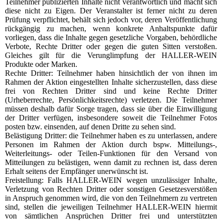
Teilnehmer publizierten Inhalte nicht verantwortlich und macht sich
diese nicht zu Eigen. Der Veranstalter ist ferner nicht zu deren
Prüfung verpflichtet, behält sich jedoch vor, deren Veröffentlichung
rückgängig zu machen, wenn konkrete Anhaltspunkte dafür
vorliegen, dass die Inhalte gegen gesetzliche Vorgaben, behördliche
Verbote, Rechte Dritter oder gegen die guten Sitten verstoßen.
Gleiches gilt für die Verunglimpfung der HALLER-WEIN
Produkte oder Marken.
Rechte Dritter: Teilnehmer haben hinsichtlich der von ihnen im
Rahmen der Aktion eingestellten Inhalte sicherzustellen, dass diese
frei von Rechten Dritter sind und keine Rechte Dritter
(Urheberrechte, Persönlichkeitsrechte) verletzen. Die Teilnehmer
müssen deshalb dafür Sorge tragen, dass sie über die Einwilligung
der Dritter verfügen, insbesondere soweit die Teilnehmer Fotos
posten bzw. einsenden, auf denen Dritte zu sehen sind.
Belästigung Dritter: die Teilnehmer haben es zu unterlassen, andere
Personen im Rahmen der Aktion durch bspw. Mitteilungs-,
Weiterleitungs- oder Teilen-Funktionen für den Versand von
Mitteilungen zu belästigen, wenn damit zu rechnen ist, dass deren
Erhalt seitens der Empfänger unerwünscht ist.
Freistellung: Falls HALLER-WEIN wegen unzulässiger Inhalte,
Verletzung von Rechten Dritter oder sonstigen Gesetzesverstößen
in Anspruch genommen wird, die von den Teilnehmern zu vertreten
sind, stellen die jeweiligen Teilnehmer HALLER-WEIN hiermit
von sämtlichen Ansprüchen Dritter frei und unterstützten