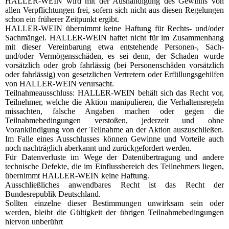
HALLER-WEIN wird mit der Aushändigung des Gewinns von
allen Verpflichtungen frei, sofern sich nicht aus diesen Regelungen
schon ein früherer Zeitpunkt ergibt.
HALLER-WEIN übernimmt keine Haftung für Rechts- und/oder
Sachmängel. HALLER-WEIN haftet nicht für im Zusammenhang
mit dieser Vereinbarung etwa entstehende Personen-, Sach-
und/oder Vermögensschäden, es sei denn, der Schaden wurde
vorsätzlich oder grob fahrlässig (bei Personenschäden vorsätzlich
oder fahrlässig) von gesetzlichen Vertretern oder Erfüllungsgehilfen
von HALLER-WEIN verursacht.
Teilnahmeausschluss: HALLER-WEIN behält sich das Recht vor,
Teilnehmer, welche die Aktion manipulieren, die Verhaltensregeln
missachten, falsche Angaben machen oder gegen die
Teilnahmebedingungen verstoßen, jederzeit und ohne
Vorankündigung von der Teilnahme an der Aktion auszuschließen.
Im Falle eines Ausschlusses können Gewinne und Vorteile auch
noch nachträglich aberkannt und zurückgefordert werden.
Für Datenverluste im Wege der Datenübertragung und andere
technische Defekte, die im Einflussbereich des Teilnehmers liegen,
übernimmt HALLER-WEIN keine Haftung.
Ausschließliches anwendbares Recht ist das Recht der
Bundesrepublik Deutschland.
Sollten einzelne dieser Bestimmungen unwirksam sein oder
werden, bleibt die Gültigkeit der übrigen Teilnahmebedingungen
hiervon unberührt