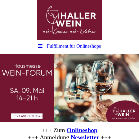
Fulfillment für Onlineshops
...
.
+++ Zum
Onlineshop
+++
Anmeldung
Newsletter
+++