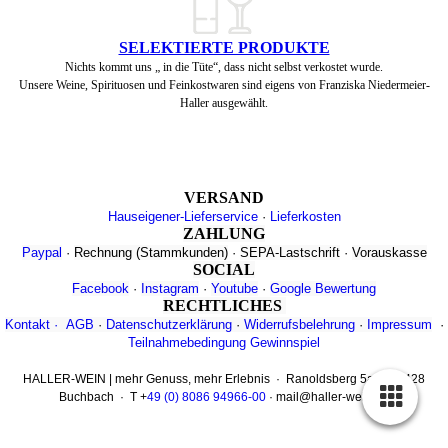
SELEKTIERTE PRODUKTE
Nichts kommt uns „ in die Tüte“, dass nicht selbst verkostet wurde.
Unsere Weine, Spirituosen und Feinkostwaren sind eigens von Franziska Niedermeier-
Haller ausgewählt.
VERSAND
Hauseigener-Lieferservice
·
Lieferkosten
ZAHLUNG
Paypal
·
Rechnung
(Stammkunden)
·
SEPA-Lastschrift
·
Vorauskasse
SOCIAL
Facebook
·
Instagram
·
Youtube
·
Google Bewertung
RECHTLICHES
Kontakt
·
AGB
·
Datenschutzerklärung
·
Widerrufsbelehrung
·
Impressum
·
Teilnahmebedingung Gewinnspiel
HALLER-WEIN | mehr Genuss, mehr Erlebnis · Ranoldsberg 5a · 84428
Buchbach · T +
49 (0) 8086 94966-00
· mail@haller-wein.de