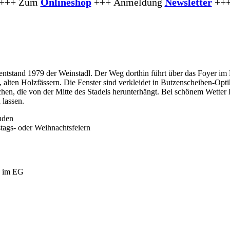
+++ Zum
Onlineshop
+++
Anmeldung
Newsletter
++
ntstand 1979 der Weinstadl. Der Weg dorthin führt über das Foyer im
 alten Holzfässern. Die Fenster sind verkleidet in Butzenscheiben-Opti
hen, die von der Mitte des Stadels herunterhängt. Bei schönem Wetter l
 lassen.
anden
tags- oder Weihnachtsfeiern
C im EG