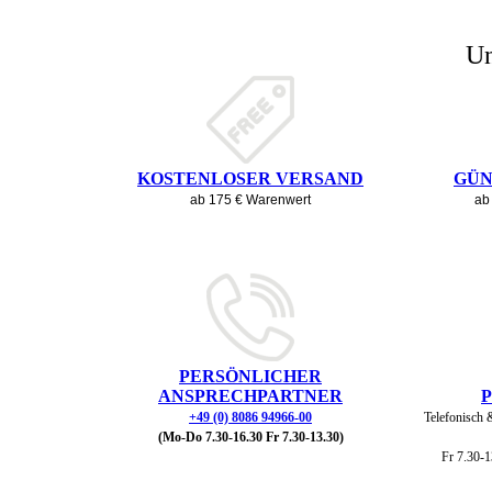
Un
KOSTENLOSER VERSAND
GÜN
ab 175 € Warenwert
ab
PERSÖNLICHER
ANSPRECHPARTNER
+49 (0) 8086 94966-00
Telefonisch 
(Mo-Do 7.30-16.30 Fr 7.30-13.30)
Fr 7.30-1