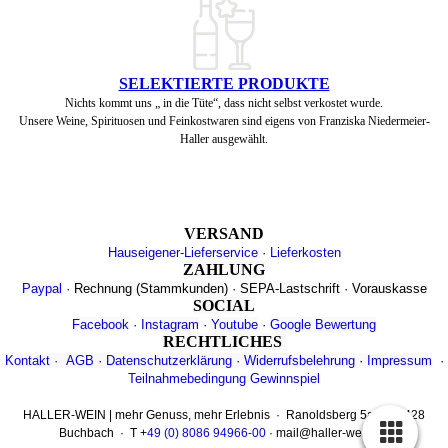
SELEKTIERTE PRODUKTE
Nichts kommt uns „ in die Tüte“, dass nicht selbst verkostet wurde.
Unsere Weine, Spirituosen und Feinkostwaren sind eigens von Franziska Niedermeier-
Haller ausgewählt.
VERSAND
Hauseigener-Lieferservice
·
Lieferkosten
ZAHLUNG
Paypal
·
Rechnung
(Stammkunden)
·
SEPA-Lastschrift
·
Vorauskasse
SOCIAL
Facebook
·
Instagram
·
Youtube
·
Google Bewertung
RECHTLICHES
Kontakt
·
AGB
·
Datenschutzerklärung
·
Widerrufsbelehrung
·
Impressum
·
Teilnahmebedingung Gewinnspiel
HALLER-WEIN | mehr Genuss, mehr Erlebnis · Ranoldsberg 5a · 84428
Buchbach · T +
49 (0) 8086 94966-00
· mail@haller-wein.de